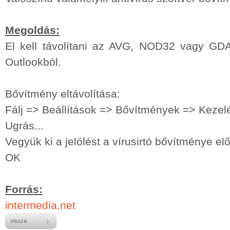
Megoldás:
El kell távolítani az AVG, NOD32 vagy GDA
Outlookból.
Bővítmény eltávolítása:
Fálj => Beállítások => Bővítmények => Kez
Ugrás...
Vegyük ki a jelölést a vírusirtó bővítménye elő
OK
Forrás:
intermedia.net
vissza