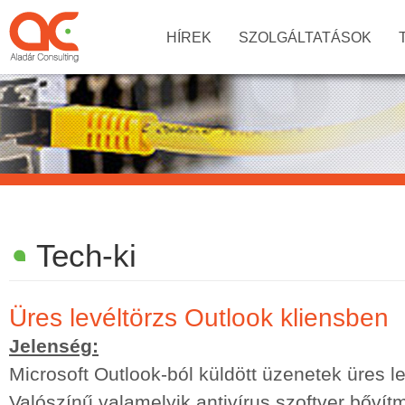
HÍREK
SZOLGÁLTATÁSOK
Tech-ki
Üres levéltörzs Outlook kliensben
Jelenség:
Microsoft Outlook-ból küldött üzenetek üres l
Valószínű valamelyik antivírus szoftver bőví